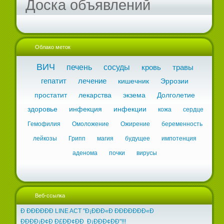
Доска объявлений
Облако меток
ВИЧ
печень
сосуды
кровь
травы
гепатит
лечение
кишечник
Эррозии
простатит
лекарства
экзема
Долголетие
здоровье
инфекция
инфекции
кожа
сердце
Гемофилия
Омоложение
Ожирение
беременность
лейкозы
Грипп
магия
будущее
импотенция
аденома
почки
вирусы
Веб-ссылка
Ð ÐÐÐÐÐÐ LINE ACT "Ð¡ÐÐÐ«Ð ÐÐÐÐÐÐÐ«Ð
ÐÐÐÐ¡Ð¢Ð Ð£ÐÐ¢ÐÐ Ð¡ÐÐÐ¢ÐÐ"!!!