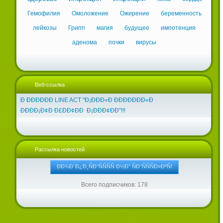
Гемофилия
Омоложение
Ожирение
беременность
лейкозы
Грипп
магия
будущее
импотенция
аденома
почки
вирусы
Веб-ссылка
Ð ÐÐÐÐÐÐ LINE ACT "Ð¡ÐÐÐ«Ð ÐÐÐÐÐÐÐ«Ð
ÐÐÐÐ¡Ð¢Ð Ð£ÐÐ¢ÐÐ Ð¡ÐÐÐ¢ÐÐ"!!!
Рассылка новостей
Всего подписчиков: 178