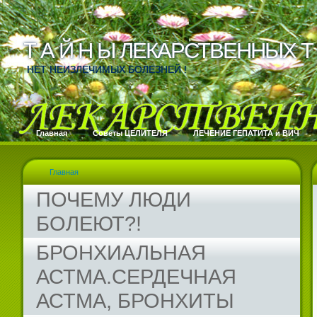
Т А Й Н Ы ЛЕКАРСТВЕННЫХ Т 
Т А Й Н Ы ЛЕКАРСТВЕННЫХ Т 
НЕТ НЕИЗЛЕЧИМЫХ БОЛЕЗНЕЙ !
Главная
Cоветы ЦЕЛИТЕЛЯ
ЛЕЧЕНИЕ ГЕПАТИТА и ВИЧ
Главная
ПОЧЕМУ ЛЮДИ
БОЛЕЮТ?!
БРОНХИАЛЬНАЯ
АСТМА.СЕРДЕЧНАЯ
АСТМА, БРОНХИТЫ