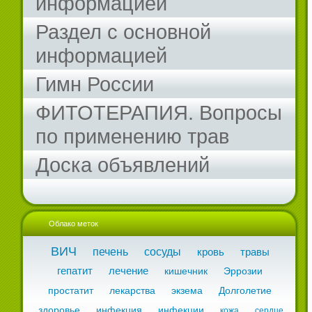
информацией
Раздел с основной
информацией
Гимн России
ФИТОТЕРАПИЯ. Вопросы
по применению трав
Доска объявлений
Облако меток
ВИЧ
печень
сосуды
кровь
травы
гепатит
лечение
кишечник
Эррозии
простатит
лекарства
экзема
Долголетие
здоровье
инфекция
инфекции
кожа
сердце