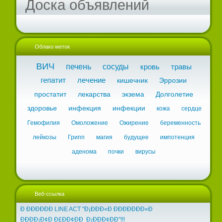
Доска объявлений
Облако меток
ВИЧ
печень
сосуды
кровь
травы
гепатит
лечение
кишечник
Эррозии
простатит
лекарства
экзема
Долголетие
здоровье
инфекция
инфекции
кожа
сердце
Гемофилия
Омоложение
Ожирение
беременность
лейкозы
Грипп
магия
будущее
импотенция
аденома
почки
вирусы
Веб-ссылка
Ð ÐÐÐÐÐÐ LINE ACT "Ð¡ÐÐÐ«Ð ÐÐÐÐÐÐÐ«Ð
ÐÐÐÐ¡Ð¢Ð Ð£ÐÐ¢ÐÐ Ð¡ÐÐÐ¢ÐÐ"!!!