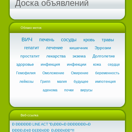
Доска объявлений
Облако меток
ВИЧ
печень
сосуды
кровь
травы
гепатит
лечение
кишечник
Эррозии
простатит
лекарства
экзема
Долголетие
здоровье
инфекция
инфекции
кожа
сердце
Гемофилия
Омоложение
Ожирение
беременность
лейкозы
Грипп
магия
будущее
импотенция
аденома
почки
вирусы
Веб-ссылка
Ð ÐÐÐÐÐÐ LINE ACT "Ð¡ÐÐÐ«Ð ÐÐÐÐÐÐÐ«Ð
ÐÐÐÐ¡Ð¢Ð Ð£ÐÐ¢ÐÐ Ð¡ÐÐÐ¢ÐÐ"!!!