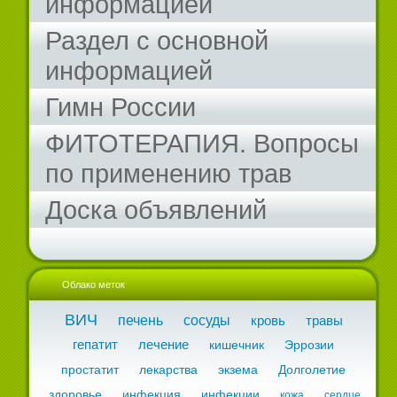
информацией
Раздел с основной
информацией
Гимн России
ФИТОТЕРАПИЯ. Вопросы
по применению трав
Доска объявлений
Облако меток
ВИЧ
печень
сосуды
кровь
травы
гепатит
лечение
кишечник
Эррозии
простатит
лекарства
экзема
Долголетие
здоровье
инфекция
инфекции
кожа
сердце