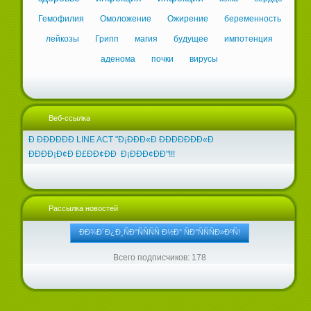
Гемофилия
Омоложение
Ожирение
беременность
лейкозы
Грипп
магия
будущее
импотенция
аденома
почки
вирусы
Веб-ссылка
Ð ÐÐÐÐÐÐ LINE ACT "Ð¡ÐÐÐ«Ð ÐÐÐÐÐÐÐ«Ð
ÐÐÐÐ¡Ð¢Ð Ð£ÐÐ¢ÐÐ Ð¡ÐÐÐ¢ÐÐ"!!!
Рассылка новостей
Всего подписчиков: 178