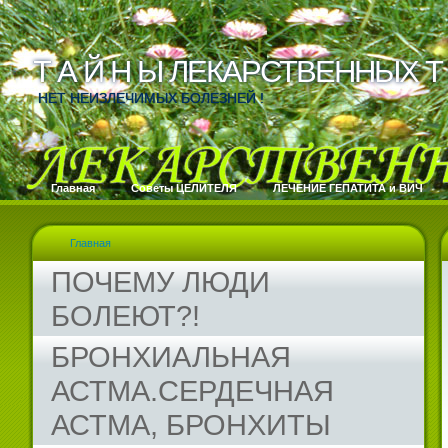
Т А Й Н Ы ЛЕКАРСТВЕННЫХ Т 
Т А Й Н Ы ЛЕКАРСТВЕННЫХ Т 
НЕТ НЕИЗЛЕЧИМЫХ БОЛЕЗНЕЙ !
Главная
Cоветы ЦЕЛИТЕЛЯ
ЛЕЧЕНИЕ ГЕПАТИТА и ВИЧ
Главная
ПОЧЕМУ ЛЮДИ
БОЛЕЮТ?!
БРОНХИАЛЬНАЯ
АСТМА.СЕРДЕЧНАЯ
АСТМА, БРОНХИТЫ