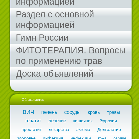
информацией
Раздел с основной
информацией
Гимн России
ФИТОТЕРАПИЯ. Вопросы
по применению трав
Доска объявлений
Облако меток
ВИЧ
печень
сосуды
кровь
травы
гепатит
лечение
кишечник
Эррозии
простатит
лекарства
экзема
Долголетие
здоровье
инфекция
инфекции
кожа
сердце