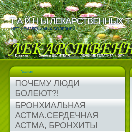
Т А Й Н Ы ЛЕКАРСТВЕННЫХ Т 
Т А Й Н Ы ЛЕКАРСТВЕННЫХ Т 
НЕТ НЕИЗЛЕЧИМЫХ БОЛЕЗНЕЙ !
Главная
Cоветы ЦЕЛИТЕЛЯ
ЛЕЧЕНИЕ ГЕПАТИТА и ВИЧ
Главная
ПОЧЕМУ ЛЮДИ
БОЛЕЮТ?!
БРОНХИАЛЬНАЯ
АСТМА.СЕРДЕЧНАЯ
АСТМА, БРОНХИТЫ