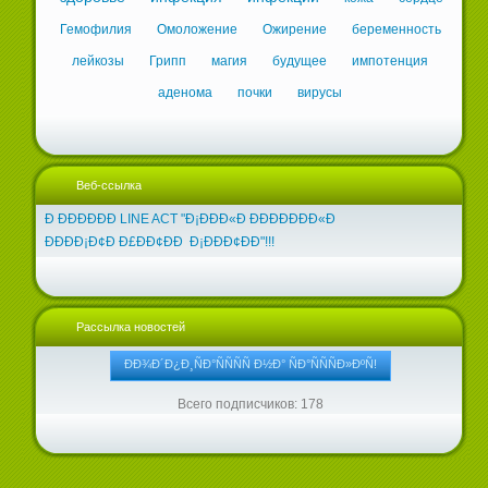
Гемофилия
Омоложение
Ожирение
беременность
лейкозы
Грипп
магия
будущее
импотенция
аденома
почки
вирусы
Веб-ссылка
Ð ÐÐÐÐÐÐ LINE ACT "Ð¡ÐÐÐ«Ð ÐÐÐÐÐÐÐ«Ð
ÐÐÐÐ¡Ð¢Ð Ð£ÐÐ¢ÐÐ Ð¡ÐÐÐ¢ÐÐ"!!!
Рассылка новостей
Всего подписчиков: 178