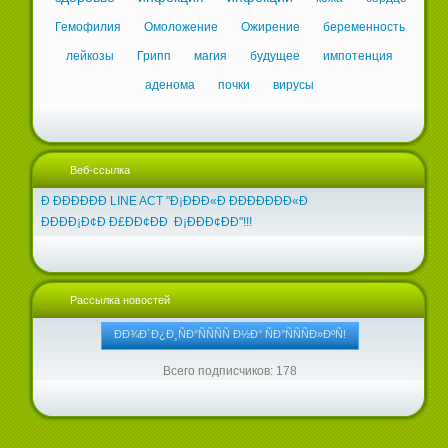
Гемофилия
Омоложение
Ожирение
беременность
лейкозы
Грипп
магия
будущее
импотенция
аденома
почки
вирусы
Веб-ссылка
Ð ÐÐÐÐÐÐ LINE ACT "Ð¡ÐÐÐ«Ð ÐÐÐÐÐÐÐ«Ð
ÐÐÐÐ¡Ð¢Ð Ð£ÐÐ¢ÐÐ Ð¡ÐÐÐ¢ÐÐ"!!!
Рассылка новостей
Всего подписчиков: 178