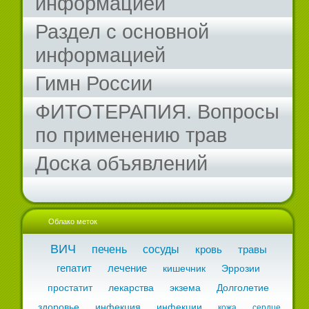
информацией
Раздел с основной
информацией
Гимн России
ФИТОТЕРАПИЯ. Вопросы
по применению трав
Доска объявлений
Облако меток
ВИЧ
печень
сосуды
кровь
травы
гепатит
лечение
кишечник
Эррозии
простатит
лекарства
экзема
Долголетие
здоровье
инфекция
инфекции
кожа
сердце