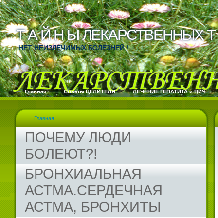
Т А Й Н Ы ЛЕКАРСТВЕННЫХ Т 
Т А Й Н Ы ЛЕКАРСТВЕННЫХ Т 
НЕТ НЕИЗЛЕЧИМЫХ БОЛЕЗНЕЙ !
Главная
Cоветы ЦЕЛИТЕЛЯ
ЛЕЧЕНИЕ ГЕПАТИТА и ВИЧ
Главная
ПОЧЕМУ ЛЮДИ
БОЛЕЮТ?!
БРОНХИАЛЬНАЯ
АСТМА.СЕРДЕЧНАЯ
АСТМА, БРОНХИТЫ