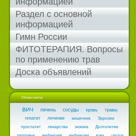
информацией
Раздел с основной
информацией
Гимн России
ФИТОТЕРАПИЯ. Вопросы
по применению трав
Доска объявлений
Облако меток
ВИЧ
печень
сосуды
кровь
травы
гепатит
лечение
кишечник
Эррозии
простатит
лекарства
экзема
Долголетие
здоровье
инфекция
инфекции
кожа
сердце