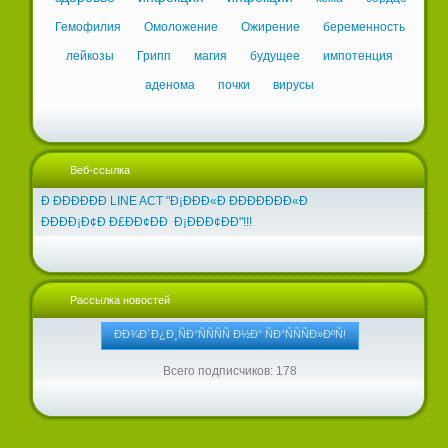
Гемофилия
Омоложение
Ожирение
беременность
лейкозы
Грипп
магия
будущее
импотенция
аденома
почки
вирусы
Веб-ссылка
Ð ÐÐÐÐÐÐ LINE ACT "Ð¡ÐÐÐ«Ð ÐÐÐÐÐÐÐ«Ð
ÐÐÐÐ¡Ð¢Ð Ð£ÐÐ¢ÐÐ Ð¡ÐÐÐ¢ÐÐ"!!!
Рассылка новостей
Всего подписчиков: 178