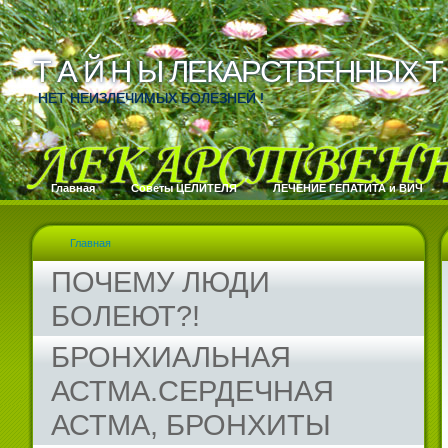
Т А Й Н Ы ЛЕКАРСТВЕННЫХ Т 
Т А Й Н Ы ЛЕКАРСТВЕННЫХ Т 
НЕТ НЕИЗЛЕЧИМЫХ БОЛЕЗНЕЙ !
Главная
Cоветы ЦЕЛИТЕЛЯ
ЛЕЧЕНИЕ ГЕПАТИТА и ВИЧ
Главная
ПОЧЕМУ ЛЮДИ
БОЛЕЮТ?!
БРОНХИАЛЬНАЯ
АСТМА.СЕРДЕЧНАЯ
АСТМА, БРОНХИТЫ