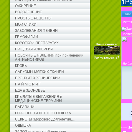
ОЖИРЕНИЕ
ВОДОЛЕЧЕНИЕ
ПРОСТЫЕ РЕЦЕПТЫ
Платеж
МОИ СТИХИ
ЗАБОЛЕВАНИЯ ПЕЧЕНИ
Провер
ГЕМОФИЛИИ
КОРОТКО о ПРЕПАРАТАХ
Наша кнопка:
ПИЩЕВАЯ АЛЛЕРГИЯ
ПОБОЧНЫЕ ЯВЛЕНИЯ при применении
Как установить?
АНТИБИОТИКОВ
http:/
КРОВЬ
САРКОМЫ МЯГКИХ ТКАНЕЙ
БРОНХИТ ХРОНИЧЕСКИЙ
Г А Й М О Р И Т
ЕДА и ЗДОРОВЬЕ
КРЫЛАТЫЕ ВЫРАЖЕНИЯ и
МЕДИЦИНСКИЕ ТЕРМИНЫ
ПАРАЛИЧИ
ОПАСНОСТИ ЛЕТНЕГО ОТДЫХА
СЕКРЕТЫ Здорового Долголетия....
ОДЫШКА
<== Ц
ЗАПОР-причины заболевания