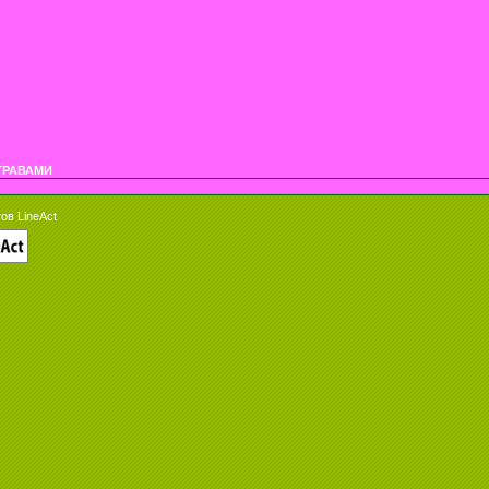
ТРАВАМИ
ов LineAct