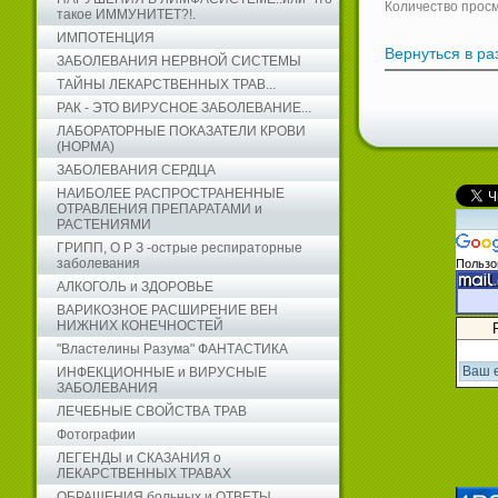
Количество прос
такое ИММУНИТЕТ?!.
ИМПОТЕНЦИЯ
Вернуться в р
ЗАБОЛЕВАНИЯ НЕРВНОЙ СИСТЕМЫ
ТАЙНЫ ЛЕКАРСТВЕННЫХ ТРАВ...
РАК - ЭТО ВИРУСНОЕ ЗАБОЛЕВАНИЕ...
ЛАБОРАТОРНЫЕ ПОКАЗАТЕЛИ КРОВИ
(НОРМА)
ЗАБОЛЕВАНИЯ СЕРДЦА
НАИБОЛЕЕ РАСПРОСТРАНЕННЫЕ
ОТРАВЛЕНИЯ ПРЕПАРАТАМИ и
РАСТЕНИЯМИ
ГРИПП, О Р З -острые респираторные
заболевания
Пользо
АЛКОГОЛЬ и ЗДОРОВЬЕ
ВАРИКОЗНОЕ РАСШИРЕНИЕ ВЕН
НИЖНИХ КОНЕЧНОСТЕЙ
"Властелины Разума" ФАНТАСТИКА
ИНФЕКЦИОННЫЕ и ВИРУСНЫЕ
ЗАБОЛЕВАНИЯ
ЛЕЧЕБНЫЕ СВОЙСТВА ТРАВ
Фотографии
ЛЕГЕНДЫ и СКАЗАНИЯ о
ЛЕКАРСТВЕННЫХ ТРАВАХ
ОБРАЩЕНИЯ больных и ОТВЕТЫ