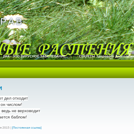
Р А В
Р А В
РАК - ЭТО ВИРУСНОЕ ЗАБОЛЕВАНИЕ...
СЕКРЕТЫ Здорового Долголетия.
И
от дел отходит
 он числом!
 ведь не верховодит
ается баблом!
я 2015
[Постоянная ссылка]