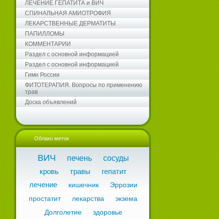
ЛЕЧЕНИЕ ГЕПАТИТА и ВИЧ
СПИНАЛЬНАЯ АМИОТРОФИЯ
ЛЕКАРСТВЕННЫЕ ДЕРМАТИТЫ
ПАПИЛЛОМЫ
КОММЕНТАРИИ
Раздел с основной информацией
Раздел с основной информацией
Гимн России
ФИТОТЕРАПИЯ. Вопросы по применению
трав
Доска объявлений
Облако меток
ВИЧ
печень
сосуды
кровь
травы
гепатит
лечение
кишечник
Эррозии
простатит
лекарства
экзема
Долголетие
здоровье