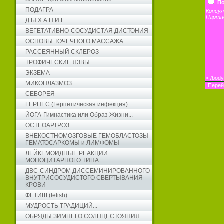
По
ПОДАГРА
Консу
Партн
Д Ы Х А Н И Е
ВЕГЕТАТИВНО-СОСУДИСТАЯ ДИСТОНИЯ
ОСНОВЫ ТОЧЕЧНОГО МАССАЖА
РАССЕЯННЫЙ СКЛЕРОЗ
ТРОФИЧЕСКИЕ ЯЗВЫ
ЭКЗЕМА
<
/bod
МИКОПЛАЗМОЗ
Перей
СЕБОРЕЯ
ГЕРПЕС (Герпетическая инфекция)
ЙОГА-Гимнастика или Образ Жизни...
ОСТЕОАРТРОЗ
ВНЕКОСТНОМОЗГОВЫЕ ГЕМОБЛАСТОЗЫ-
ГЕМАТОСАРКОМЫ и ЛИМФОМЫ
ЛЕЙКЕМОИДНЫЕ РЕАКЦИИ
МОНОЦИТАРНОГО ТИПА
ДВС-СИНДРОМ ДИССЕМИНИРОВАННОГО
ВНУТРИСОСУДИСТОГО СВЕРТЫВАНИЯ
КРОВИ
ФЕТИШ (fetish)
МУДРОСТЬ ТРАДИЦИЙ...
ОБРЯДЫ ЗИМНЕГО СОЛНЦЕСТОЯНИЯ