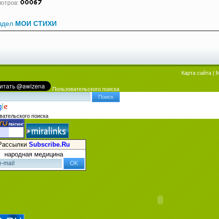
мотров:
аздел
МОИ СТИХИ
Карта сайта
|
М
Пользовательского поиска
вательского поиска
Рассылки
Subscribe.Ru
народная медицина