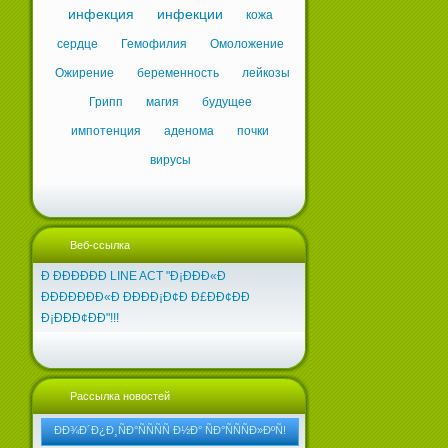
инфекция
инфекции
кожа
сердце
Гемофилия
Омоложение
Ожирение
беременность
лейкозы
Грипп
магия
будущее
импотенция
аденома
почки
вирусы
Веб-ссылка
Ð ÐÐÐÐÐÐ LINE ACT "Ð¡ÐÐÐ«Ð
ÐÐÐÐÐÐÐ«Ð ÐÐÐÐ¡Ð¢Ð Ð£ÐÐ¢ÐÐ
Ð¡ÐÐÐ¢ÐÐ"!!!
Рассылка новостей