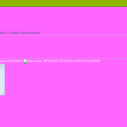
аев
|
Создайте свою визитку
ssages/260198673