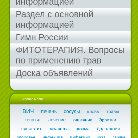
информацией
Раздел с основной
информацией
Гимн России
ФИТОТЕРАПИЯ. Вопросы
по применению трав
Доска объявлений
Облако меток
ВИЧ
печень
сосуды
кровь
травы
гепатит
лечение
кишечник
Эррозии
простатит
лекарства
экзема
Долголетие
здоровье
инфекция
инфекции
кожа
сердце