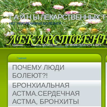
Т А Й Н Ы ЛЕКАРСТВЕННЫХ Т 
Т А Й Н Ы ЛЕКАРСТВЕННЫХ Т 
НЕТ НЕИЗЛЕЧИМЫХ БОЛЕЗНЕЙ !
Главная
Cоветы ЦЕЛИТЕЛЯ
ЛЕЧЕНИЕ ГЕПАТИТА и ВИЧ
Главная
ПОЧЕМУ ЛЮДИ
БОЛЕЮТ?!
БРОНХИАЛЬНАЯ
АСТМА.СЕРДЕЧНАЯ
АСТМА, БРОНХИТЫ