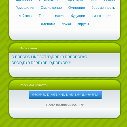
Гемофилия
Омоложение
Ожирение
беременность
лейкозы
Грипп
магия
будущее
импотенция
аденома
почки
вирусы
Веб-ссылка
Ð ÐÐÐÐÐÐ LINE ACT "Ð¡ÐÐÐ«Ð ÐÐÐÐÐÐÐ«Ð
ÐÐÐÐ¡Ð¢Ð Ð£ÐÐ¢ÐÐ Ð¡ÐÐÐ¢ÐÐ"!!!
Рассылка новостей
Всего подписчиков: 178