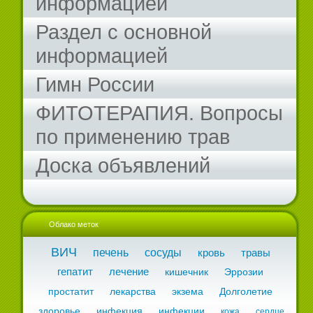
информацией
Раздел с основной
информацией
Гимн России
ФИТОТЕРАПИЯ. Вопросы
по применению трав
Доска объявлений
Облако меток
ВИЧ
печень
сосуды
кровь
травы
гепатит
лечение
кишечник
Эррозии
простатит
лекарства
экзема
Долголетие
здоровье
инфекция
инфекции
кожа
сердце