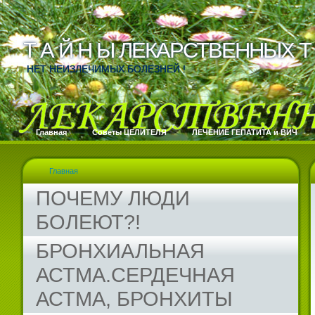
Т А Й Н Ы ЛЕКАРСТВЕННЫХ Т 
Т А Й Н Ы ЛЕКАРСТВЕННЫХ Т 
НЕТ НЕИЗЛЕЧИМЫХ БОЛЕЗНЕЙ !
Главная
Cоветы ЦЕЛИТЕЛЯ
ЛЕЧЕНИЕ ГЕПАТИТА и ВИЧ
Главная
ПОЧЕМУ ЛЮДИ
БОЛЕЮТ?!
БРОНХИАЛЬНАЯ
АСТМА.СЕРДЕЧНАЯ
АСТМА, БРОНХИТЫ