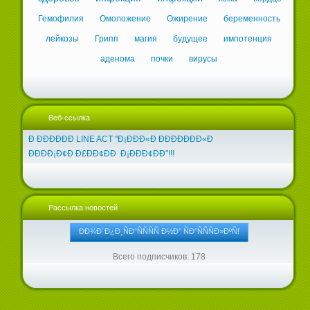
Гемофилия
Омоложение
Ожирение
беременность
лейкозы
Грипп
магия
будущее
импотенция
аденома
почки
вирусы
Веб-ссылка
Ð ÐÐÐÐÐÐ LINE ACT "Ð¡ÐÐÐ«Ð ÐÐÐÐÐÐÐ«Ð
ÐÐÐÐ¡Ð¢Ð Ð£ÐÐ¢ÐÐ Ð¡ÐÐÐ¢ÐÐ"!!!
Рассылка новостей
Всего подписчиков: 178