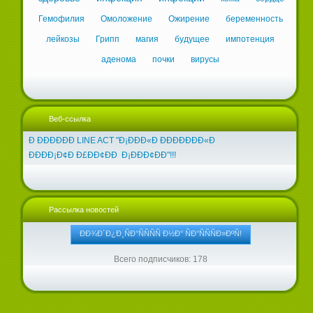
Гемофилия
Омоложение
Ожирение
беременность
лейкозы
Грипп
магия
будущее
импотенция
аденома
почки
вирусы
Веб-ссылка
Ð ÐÐÐÐÐÐ LINE ACT "Ð¡ÐÐÐ«Ð ÐÐÐÐÐÐÐ«Ð
ÐÐÐÐ¡Ð¢Ð Ð£ÐÐ¢ÐÐ Ð¡ÐÐÐ¢ÐÐ"!!!
Рассылка новостей
Всего подписчиков: 178