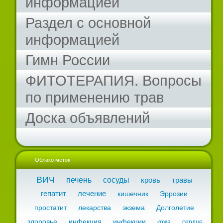
информацией
Раздел с основной
информацией
Гимн России
ФИТОТЕРАПИЯ. Вопросы
по применению трав
Доска объявлений
Облако меток
ВИЧ
печень
сосуды
кровь
травы
гепатит
лечение
кишечник
Эррозии
простатит
лекарства
экзема
Долголетие
здоровье
инфекция
инфекции
кожа
сердце