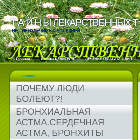
Т А Й Н Ы ЛЕКАРСТВЕННЫХ Т 
Т А Й Н Ы ЛЕКАРСТВЕННЫХ Т 
НЕТ НЕИЗЛЕЧИМЫХ БОЛЕЗНЕЙ !
Главная
Cоветы ЦЕЛИТЕЛЯ
ЛЕЧЕНИЕ ГЕПАТИТА и ВИЧ
Главная
ПОЧЕМУ ЛЮДИ
БОЛЕЮТ?!
БРОНХИАЛЬНАЯ
АСТМА.СЕРДЕЧНАЯ
АСТМА, БРОНХИТЫ