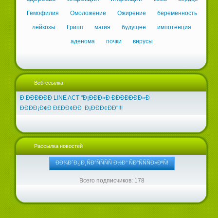
Гемофилия
Омоложение
Ожирение
беременность
лейкозы
Грипп
магия
будущее
импотенция
аденома
почки
вирусы
Веб-ссылка
Ð ÐÐÐÐÐÐ LINE ACT "Ð¡ÐÐÐ«Ð ÐÐÐÐÐÐÐ«Ð
ÐÐÐÐ¡Ð¢Ð Ð£ÐÐ¢ÐÐ Ð¡ÐÐÐ¢ÐÐ"!!!
Рассылка новостей
Всего подписчиков: 178