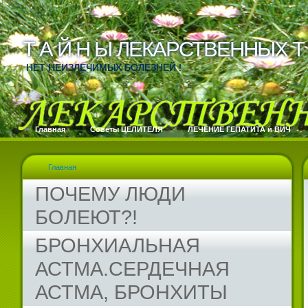
Т А Й Н Ы ЛЕКАРСТВЕННЫХ Т 
Т А Й Н Ы ЛЕКАРСТВЕННЫХ Т 
НЕТ НЕИЗЛЕЧИМЫХ БОЛЕЗНЕЙ !
Главная
Cоветы ЦЕЛИТЕЛЯ
ЛЕЧЕНИЕ ГЕПАТИТА и ВИЧ
Главная
ПОЧЕМУ ЛЮДИ
БОЛЕЮТ?!
БРОНХИАЛЬНАЯ
АСТМА.СЕРДЕЧНАЯ
АСТМА, БРОНХИТЫ