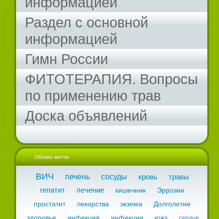
информацией
Раздел с основной
информацией
Гимн России
ФИТОТЕРАПИЯ. Вопросы
по применению трав
Доска объявлений
Облако меток
ВИЧ
печень
сосуды
кровь
травы
гепатит
лечение
кишечник
Эррозии
простатит
лекарства
экзема
Долголетие
здоровье
инфекция
инфекции
кожа
сердце