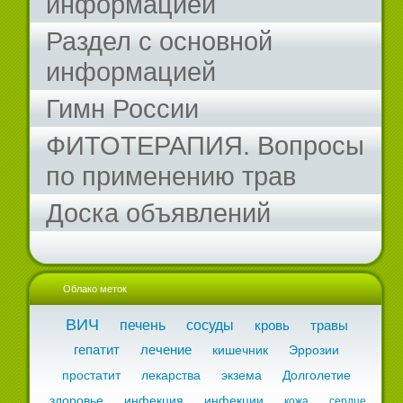
информацией
Раздел с основной
информацией
Гимн России
ФИТОТЕРАПИЯ. Вопросы
по применению трав
Доска объявлений
Облако меток
ВИЧ
печень
сосуды
кровь
травы
гепатит
лечение
кишечник
Эррозии
простатит
лекарства
экзема
Долголетие
здоровье
инфекция
инфекции
кожа
сердце