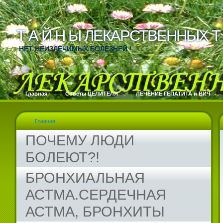
Т А Й Н Ы ЛЕКАРСТВЕННЫХ Т 
Т А Й Н Ы ЛЕКАРСТВЕННЫХ Т 
НЕТ НЕИЗЛЕЧИМЫХ БОЛЕЗНЕЙ !
Главная
Cоветы ЦЕЛИТЕЛЯ
ЛЕЧЕНИЕ ГЕПАТИТА и ВИЧ
Главная
ПОЧЕМУ ЛЮДИ
БОЛЕЮТ?!
БРОНХИАЛЬНАЯ
АСТМА.СЕРДЕЧНАЯ
АСТМА, БРОНХИТЫ