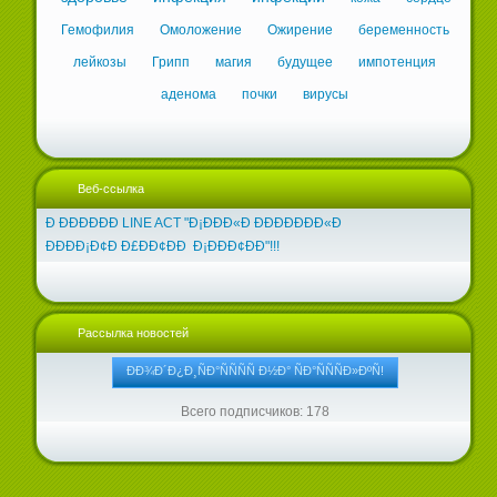
Гемофилия
Омоложение
Ожирение
беременность
лейкозы
Грипп
магия
будущее
импотенция
аденома
почки
вирусы
Веб-ссылка
Ð ÐÐÐÐÐÐ LINE ACT "Ð¡ÐÐÐ«Ð ÐÐÐÐÐÐÐ«Ð
ÐÐÐÐ¡Ð¢Ð Ð£ÐÐ¢ÐÐ Ð¡ÐÐÐ¢ÐÐ"!!!
Рассылка новостей
Всего подписчиков: 178