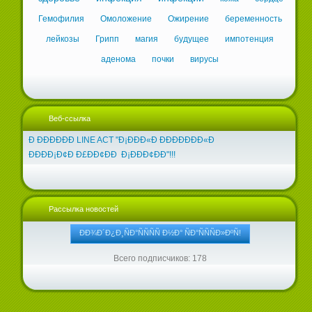
Гемофилия
Омоложение
Ожирение
беременность
лейкозы
Грипп
магия
будущее
импотенция
аденома
почки
вирусы
Веб-ссылка
Ð ÐÐÐÐÐÐ LINE ACT "Ð¡ÐÐÐ«Ð ÐÐÐÐÐÐÐ«Ð
ÐÐÐÐ¡Ð¢Ð Ð£ÐÐ¢ÐÐ Ð¡ÐÐÐ¢ÐÐ"!!!
Рассылка новостей
Всего подписчиков: 178