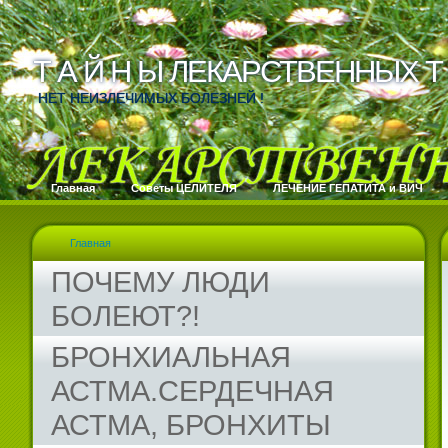
Т А Й Н Ы ЛЕКАРСТВЕННЫХ Т 
Т А Й Н Ы ЛЕКАРСТВЕННЫХ Т 
НЕТ НЕИЗЛЕЧИМЫХ БОЛЕЗНЕЙ !
Главная
Cоветы ЦЕЛИТЕЛЯ
ЛЕЧЕНИЕ ГЕПАТИТА и ВИЧ
Главная
ПОЧЕМУ ЛЮДИ
БОЛЕЮТ?!
БРОНХИАЛЬНАЯ
АСТМА.СЕРДЕЧНАЯ
АСТМА, БРОНХИТЫ