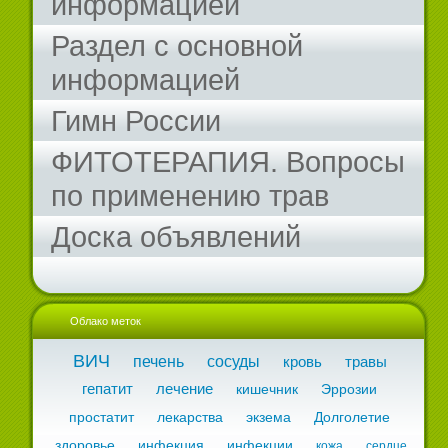
информацией
Раздел с основной
информацией
Гимн России
ФИТОТЕРАПИЯ. Вопросы
по применению трав
Доска объявлений
Облако меток
ВИЧ
печень
сосуды
кровь
травы
гепатит
лечение
кишечник
Эррозии
простатит
лекарства
экзема
Долголетие
здоровье
инфекция
инфекции
кожа
сердце