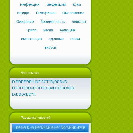
инфекция
инфекции
кожа
сердце
Гемофилия
Омоложение
Ожирение
беременность
лейкозы
Грипп
магия
будущее
импотенция
аденома
почки
вирусы
Веб-ссылка
Ð ÐÐÐÐÐÐ LINE ACT "Ð¡ÐÐÐ«Ð
ÐÐÐÐÐÐÐ«Ð ÐÐÐÐ¡Ð¢Ð Ð£ÐÐ¢ÐÐ
Ð¡ÐÐÐ¢ÐÐ"!!!
Рассылка новостей