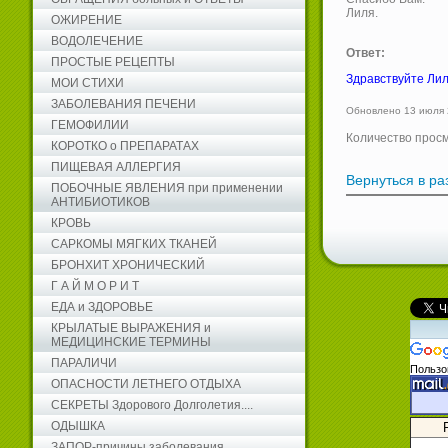
Лиля.
ОЖИРЕНИЕ
ВОДОЛЕЧЕНИЕ
Ответ:
ПРОСТЫЕ РЕЦЕПТЫ
Здравствуйте Лил
МОИ СТИХИ
ЗАБОЛЕВАНИЯ ПЕЧЕНИ
Обновлено 13 июля 
ГЕМОФИЛИИ
Количество прос
КОРОТКО о ПРЕПАРАТАХ
ПИЩЕВАЯ АЛЛЕРГИЯ
Вернуться в р
ПОБОЧНЫЕ ЯВЛЕНИЯ при применении
АНТИБИОТИКОВ
КРОВЬ
САРКОМЫ МЯГКИХ ТКАНЕЙ
БРОНХИТ ХРОНИЧЕСКИЙ
Г А Й М О Р И Т
ЕДА и ЗДОРОВЬЕ
КРЫЛАТЫЕ ВЫРАЖЕНИЯ и
МЕДИЦИНСКИЕ ТЕРМИНЫ
ПАРАЛИЧИ
Пользо
ОПАСНОСТИ ЛЕТНЕГО ОТДЫХА
СЕКРЕТЫ Здорового Долголетия....
ОДЫШКА
ЗАПОР-причины заболевания