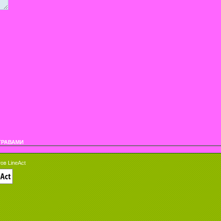
ТРАВАМИ
ов LineAct