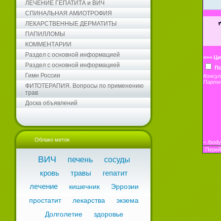
ЛЕЧЕНИЕ ГЕПАТИТА и ВИЧ
СПИНАЛЬНАЯ АМИОТРОФИЯ
ЛЕКАРСТВЕННЫЕ ДЕРМАТИТЫ
ПАПИЛЛОМЫ
КОММЕНТАРИИ
Раздел с основной информацией
<== Ц
Раздел с основной информацией
По
Гимн России
Консу
Партн
ФИТОТЕРАПИЯ. Вопросы по применению
трав
Доска объявлений
Облако меток
<
/bod
Перей
ВИЧ
печень
сосуды
кровь
травы
гепатит
лечение
кишечник
Эррозии
простатит
лекарства
экзема
Долголетие
здоровье