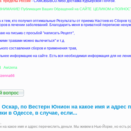
а пределы России
- САМОВЫВОЗ либо доставка Курьерской Почтой.
 ВНИМАНИЕ! Публикация Ваших Обращений на САЙТЕ ЦЕЛИКОМ и ПОЛНОСТ
к тем, кто получил оптимальные Результаты от приема Настоев из Сборов 
ров в лечении заболеваний. Благодарить меня в приватной переписке ненужн
чаю на письма с просьбой "написать Рецепт",
кими травами можно вылечиться" и т.д.
ного составления сборов и применения трав,
льнее информацию на сайте. Есть вся необходимая информация для не лени
Ш Awizena
zenna66
й вопрос
Оскар, по Вестерн Юнион на какое имя и адрес п
и в Одессе, в случае, если...
,
 на какое имя и адрес перечислить деньги. Мы живем в Нью-Йорке, но есть ро