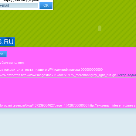
 был выполнен.
ить аттестат
http://www.megastock.ru/doc/75x75_merchant/grey_light_rus.gif
Оскар Ходж
/zdorov.mirtesen.ru/blog/43723905462?page=4#42878608053 http://awizena.mirtesen.ru/me