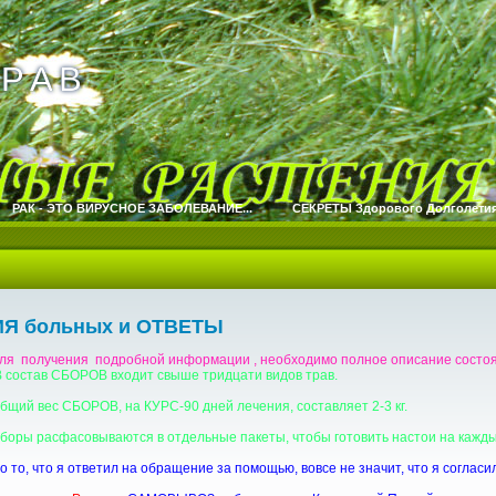
Р А В
Р А В
РАК - ЭТО ВИРУСНОЕ ЗАБОЛЕВАНИЕ...
СЕКРЕТЫ Здорового Долголетия.
Я больных и ОТВЕТЫ
ля получения подробной информации , необходимо полное описание состоя
 состав СБОРОВ входит свыше тридцати видов трав.
бщий вес СБОРОВ, на КУРС-90 дней лечения, составляет 2-3 кг.
боры расфасовываются в отдельные пакеты, чтобы готовить настои на каждые
о то, что я ответил на обращение за помощью, вовсе не значит, что я согл