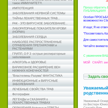
З
такое ИММУНИТЕТ?!.
Прошу обратить
ИМПОТЕНЦИЯ
ПУБЛИКАЦИИ!!!
ЗАБОЛЕВАНИЯ НЕРВНОЙ СИСТЕМЫ
Особая ПРОСЬБА 
ТАЙНЫ ЛЕКАРСТВЕННЫХ ТРАВ...
возможностях Сбо
РАК - ЭТО ВИРУСНОЕ ЗАБОЛЕВАНИЕ...
И еще; Я не отве
ЛАБОРАТОРНЫЕ ПОКАЗАТЕЛИ КРОВИ
(НОРМА)
"Посоветовать Ка
ЗАБОЛЕВАНИЯ СЕРДЦА
Для самостоятель
НАИБОЛЕЕ РАСПРОСТРАНЕННЫЕ
ОТРАВЛЕНИЯ ПРЕПАРАТАМИ и
Читайте внимате
РАСТЕНИЯМИ
ГРИПП, О Р З -острые респираторные
С уважением ВА
заболевания
АЛКОГОЛЬ и ЗДОРОВЬЕ
МОЙ СКАЙП: awi
ВАРИКОЗНОЕ РАСШИРЕНИЕ ВЕН
НИЖНИХ КОНЕЧНОСТЕЙ
"Властелины Разума" ФАНТАСТИКА
Задать сво
ИНФЕКЦИОННЫЕ и ВИРУСНЫЕ
ЗАБОЛЕВАНИЯ
Уважаемый 
ЛЕЧЕБНЫЕ СВОЙСТВА ТРАВ
родственник
Фотографии
ЛЕГЕНДЫ и СКАЗАНИЯ о
Уважаемый Оскар
ЛЕКАРСТВЕННЫХ ТРАВАХ
по Вестерн Юнион
Спасибо Вам.
ОБРАЩЕНИЯ больных и ОТВЕТЫ