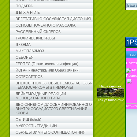
ПОДАГРА
Д Ы Х А Н И Е
ВЕГЕТАТИВНО-СОСУДИСТАЯ ДИСТОНИЯ
ОСНОВЫ ТОЧЕЧНОГО МАССАЖА
РАССЕЯННЫЙ СКЛЕРОЗ
ТРОФИЧЕСКИЕ ЯЗВЫ
ЭКЗЕМА
МИКОПЛАЗМОЗ
СЕБОРЕЯ
Платеж
ГЕРПЕС (Герпетическая инфекция)
ЙОГА-Гимнастика или Образ Жизни...
Провер
ОСТЕОАРТРОЗ
ВНЕКОСТНОМОЗГОВЫЕ ГЕМОБЛАСТОЗЫ-
Наша кнопка:
ГЕМАТОСАРКОМЫ и ЛИМФОМЫ
ЛЕЙКЕМОИДНЫЕ РЕАКЦИИ
МОНОЦИТАРНОГО ТИПА
Как установить?
ДВС-СИНДРОМ ДИССЕМИНИРОВАННОГО
http:/
ВНУТРИСОСУДИСТОГО СВЕРТЫВАНИЯ
КРОВИ
ФЕТИШ (fetish)
МУДРОСТЬ ТРАДИЦИЙ...
ОБРЯДЫ ЗИМНЕГО СОЛНЦЕСТОЯНИЯ