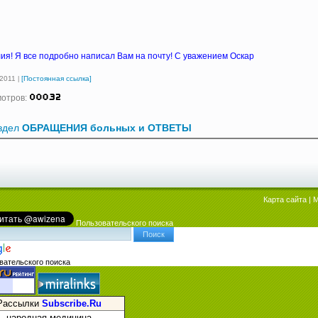
ия! Я все подробно написал Вам на почту! С уважением Оскар
2011
[Постоянная ссылка]
мотров:
аздел
ОБРАЩЕНИЯ больных и ОТВЕТЫ
Карта сайта
|
М
Пользовательского поиска
вательского поиска
Рассылки
Subscribe.Ru
народная медицина