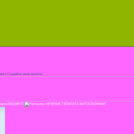
аев
|
Создайте свою визитку
ssages/260198673